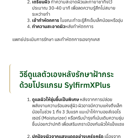
เตรียมผิว
ทำความสะอาดผิวและทายาชาทิ้งไว้
ประมาณ 30-40 นาที เพื่อลดความรู้สึกไม่สบาย
ระหว่างทำ
เข้าทำหัตถการ
ในขณะทำจะรู้สึกเจ็บเล็กน้อยหรืออุ่น
ทำความสะอาดผิว
หลังทำหัตถการ
แพทย์ประเมินการรักษา และทำหัตถการเองทุกเคส
วิธีดูแลตัวเองหลังรักษาฝ้ากระ
ด้วยโปรแกรม SylfirmXPlus
ดูแลผิวให้ชุ่มชื้นเป็นพิเศษ
หลังจากการปล่อย
พลังงานความร้อนลงสู่ผิว ผิวอาจมีความแห้งตึงเล็ก
น้อยในช่วง 1 ถึง 3 วันแรก แนะนำให้ทามอยส์เจอไร
เซอร์ (Moisturizer) หรือครีมบำรุงที่เน้นเติมความชุ่ม
ชื้นบ่อยกว่าปกติ เพื่อเสริมเกราะป้องกันผิวให้แข็งแรง
ปกป้องผิวจากแสงแดดอย่างเคร่งครัด
เนื่องจาก