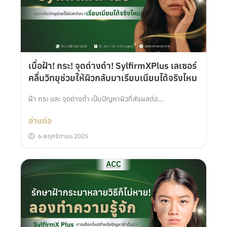
เบื่อฝ้า! กระ! จุดด่างดำ! SylfirmXPlus เลเซอร์
คลื่นวิทยุช่วยให้ผิวกลับมาเรียบเนียนได้จริงไหม
ฝ้า กระ และ จุดด่างดำ เป็นปัญหาผิวที่ส่งผลต่อ...
อ่านต่อ
6 พฤศจิกายน 2025