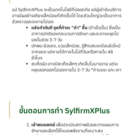
แม้ SylfirmXPlus จะเป็นเทคโนโลยีที่ปลอดภัย แต่ผู้เข้ารับบริการ
อาจมีผลข้างเคียงเล็กน้อยที่เกิดขึ้นได้ โดยส่วนใหญ่จะเป็นอาการ
ชั่วคราวและจะหายไปเอง
หลังทำทันที จุดที่ทำจะ “ดำ” ขึ้น
(ดำเป็นปื้น) ซึ่งเป็น
อาการปกติของกระบวนการรักษา และจะจางหลุดไป
เองในช่วง 3-7 วัน
มักพบ ผิวแดง, บวมเล็กน้อย, รู้สึกแสบเหมือนผิวไหม้
จากแดด แต่หายได้ภายในไม่กี่วันหรือภายใน 48
ชั่วโมง
สะเก็ดผิว อาจมีสะเก็ดเล็กๆ เกิดขึ้นในบางราย แต่จะ
หลุดลอกออกไปเองภายใน 3-7 วัน *ห้ามแงะ แกะ เกา
ขั้นตอนการทำ SylfirmXPlus
เข้าพบแพทย์
เพื่อประเมินสภาพผิวและวางแผนการ
รักษาและเลือกใช้โหมดพลังงานที่เหมาะสม