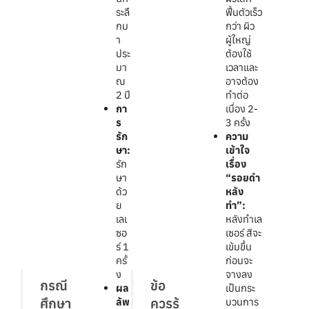
ระลึ
ฟื้นตัวเร็ว
กม
กว่า ผิว
า
ผู้ใหญ่
ประ
ต้องใช้
มา
เวลาและ
ณ
อาจต้อง
2 ปี
ทำต่อ
กา
เนื่อง 2-
ร
3 ครั้ง
รัก
ความ
ษา:
เข้าใจ
รัก
เรื่อง
ษา
“รอยดำ
ด้ว
หลัง
ย
ทำ”:
เลเ
หลังทำเล
ซอ
เซอร์ สีจะ
ร์ 1
เข้มขึ้น
ครั้
ก่อนจะ
ง
จางลง
กรณี
ข้อ
ผล
เป็นกระ
ศึกษา
ควรรู้
ลัพ
บวนการ