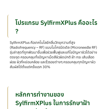
โปรแกรม SylfirmXPlus คืออะไร
?
SylfirmXPlus คือเทคโนโลยีคลื่นวิทยุความถี่สูง
(Radiofrequency – RF) แบบไมโครนีดเดิล (Microneedle RF)
รุ่นล่าสุดที่ถูกพัฒนาขึ้นเพื่อช่วยฟื้นฟูและแก้ไขปัญหาผิวได้อย่าง
ตรงจุด ครอบคลุมทั้งปัญหาเม็ดสีผิวผิดปกติ ฝ้า กระ เส้นเลือด
ฝอย ผิวที่หย่อนคล้อย และริ้วรอยต่างๆ ครอบคลุมทุกปัญหาผิว
สัมผัสได้ตั้งแต่ครั้งแรก 30%
หลักการทำงานของ
SylfirmXPlus ในการรักษาฝ้า