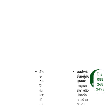
ลัก
ผลลัพธ์
นัด
โทร.
ษ
ขึ้นอยู่กับ
หมาย
088
ณะ
บุคคล:
แพทย์
268
ปั
อายุและ
2493
ญ
สภาพผิว
หา:
มีผลต่อ
เป็
การรักษา
นก
ผิวเด็ก