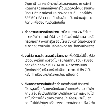
ปัญหาฝ้าและกระมีความไวต่อแสงแดดมาก หลังทำ
หัตถการควรหลีกเลี่ยงการโดนแดดจัดโดยตรงอย่าง
น้อย 1 ถึง 2 สัปดาห์ และต้องทาครีมกันแดดที่มีค่า
SPF 50+ PA++++ เป็นประจำทุกวัน แม้จะอยู่ในร่ม
ก็ตาม เพื่อป้องกันเม็ดสีเข้มขึ้น
ทำความสะอาดผิวอย่างเบามือ
ในช่วง 24 ชั่วโมง
แรกหลังทำ แนะนำให้ล้างหน้าด้วยน้ำเปล่าสะอาดหรือ
ผลิตภัณฑ์ล้างหน้าสูตรอ่อนโยน ซับหน้าให้แห้งด้วยผ้า
สะอาดอย่างเบามือ หลีกเลี่ยงการถูหรือขัดหน้าแรงๆ
งดใช้สารผลัดเซลล์ผิวชั่วคราว
เพื่อให้ผิวได้ฟื้นฟูตัว
เองอย่างเต็มที่ ควรงดใช้ผลิตภัณฑ์ที่มีส่วนผสมของ
กรดผลัดเซลล์ผิว เช่น AHA BHA กรดวิตามินเอ
(Retinoids) หรือสครับขัดผิว ประมาณ 5 ถึง 7 วัน
หลังทำ หรือจนกว่าผิวจะกลับมาเป็นปกติ
สังเกตอาการปกติหลังทำ
หลังทำทันที ผิวอาจมี
สีชมพูระเรื่อหรือแดงเล็กน้อยคล้ายคนเพิ่งออกกำลัง
กายเสร็จ ซึ่งเป็นปฏิกิริยาปกติที่แสดงว่าพลังงานได้
ลงไปทำงานใต้ผิวแล้ว อาการนี้จะค่อยๆ หายไปเอง
ภายในไม่กี่ชั่วโมง หรือบางรายอาจใช้เวลา 1 ถึง 2 วัน