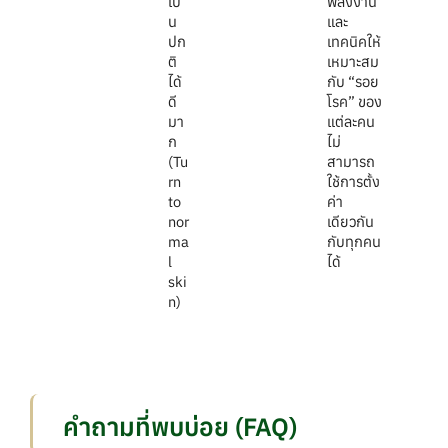
เป็
พลังงาน
น
และ
ปก
เทคนิคให้
ติ
เหมาะสม
ได้
กับ “รอย
ดี
โรค” ของ
มา
แต่ละคน
ก
ไม่
(Tu
สามารถ
rn
ใช้การตั้ง
to
ค่า
nor
เดียวกัน
ma
กับทุกคน
l
ได้
ski
n)
คำถามที่พบบ่อย (FAQ)