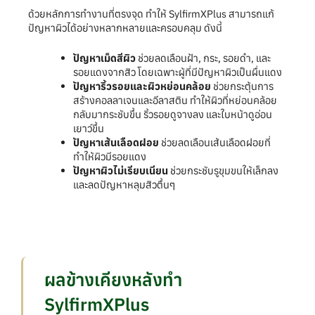
ด้วยหลักการทำงานที่ตรงจุด ทำให้ SylfirmXPlus สามารถแก้
ปัญหาผิวได้อย่างหลากหลายและครอบคลุม ดังนี้
ปัญหาเม็ดสีผิว
ช่วยลดเลือนฝ้า, กระ, รอยดำ, และ
รอยแดงจากสิว โดยเฉพาะผู้ที่มีปัญหาผิวเป็นผื่นแดง
ปัญหาริ้วรอยและผิวหย่อนคล้อย
ช่วยกระตุ้นการ
สร้างคอลลาเจนและอีลาสติน ทำให้ผิวที่หย่อนคล้อย
กลับมากระชับขึ้น ริ้วรอยดูจางลง และใบหน้าดูอ่อน
เยาว์ขึ้น
ปัญหาเส้นเลือดฝอย
ช่วยลดเลือนเส้นเลือดฝอยที่
ทำให้ผิวมีรอยแดง
ปัญหาผิวไม่เรียบเนียน
ช่วยกระชับรูขุมขนให้เล็กลง
และลดปัญหาหลุมสิวตื้นๆ
ผลข้างเคียงหลังทำ
SylfirmXPlus