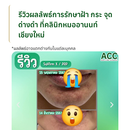
รีวิวผลลัพธ์การรักษาฝ้า กระ จุด
ด่างดำ ที่คลินิกหมออานนท์
เชียงใหม่
*ผลลัพธ์อาจแตกต่างกันในแต่ละบุคคล