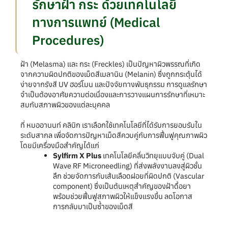
รักษาฝ้า กระ ด้วยเทคโนโลยี
ทางการแพทย์ (Medical
Procedures)
ฝ้า (Melasma) และ กระ (Freckles) เป็นปัญหาผิวพรรณที่เกิด
จากความผิดปกติของเม็ดสีเมลานิน (Melanin) ซึ่งถูกกระตุ้นได้
ง่ายจากรังสี UV ฮอร์โมน และปัจจัยทางพันธุกรรม การดูแลรักษา
จำเป็นต้องอาศัยความต่อเนื่องและการวางแผนการรักษาที่เหมาะ
สมกับสภาพผิวของแต่ละบุคคล
ที่ หมออานนท์ คลินิก เราเลือกใช้เทคโนโลยีที่ได้รับการยอมรับใน
ระดับสากล เพื่อจัดการปัญหาเม็ดสีควบคู่กับการฟื้นฟูคุณภาพผิว
โดยมีเครื่องมือสำคัญได้แก่
Sylfirm X Plus
เทคโนโลยีคลื่นวิทยุแบบจับคู่ (Dual
Wave RF Microneedling) ที่ส่งพลังงานลงสู่ผิวชั้น
ลึก ช่วยจัดการกับเส้นเลือดฝอยที่ผิดปกติ (Vascular
component) ซึ่งเป็นต้นเหตุสำคัญของฝ้าดื้อยา
พร้อมช่วยฟื้นฟูสภาพผิวให้แข็งแรงขึ้น ลดโอกาส
การกลับมาเป็นซ้ำของเม็ดสี