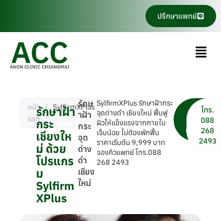
Skip
ปรึกษาแพทย์
to
content
Menu
รักษ
SylfirmXPlus รักษาฝ้ากระ
หน้า
/
SylfirmXPlus
รักษาฝ้า
นัด
โทร.
จุดด่างดำ เชียงใหม่ ฟื้นฟู
าฝ้า
แรก
หมาย
088
กระ
ผิวให้แข็งแรงจากภายใน
กระ
แพทย์
268
เจ็บน้อย ไม่ต้องพักฟื้น
เชียงให
จุด
2493
ราคาเริ่มต้น 9,999 บาท
ม่ ด้วย
ด่าง
จองคิวแพทย์ โทร.088
โปรแกร
ดำ
268 2493
ม
เชียง
ใหม่
Sylfirm
XPlus