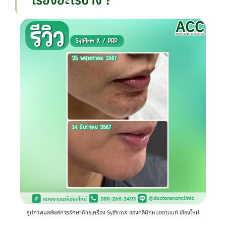
รูปภาพผลลัพธ์การรักษาด้วยเครื่อง SylfirmX ของคลินิกหมออานนท์ เชียงใหม่