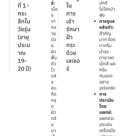
ธ์:
ปกติ
ที่ 1 -
ใน
เนื่อ
ไม่ใช่หน้า
กระ
การ
ง
พัง
ลึกใน
เข้า
จา
การดูแล
กอ
หลังทำ:
วัยรุ่น
รักษา
ายุ
สำคัญ
(อายุ
ฝ้า
น้อ
มาก ต้อง
ประม
กระ
ย
ทาครีม
ผิว
บำรุง
าณ
ด้วย
ฟื้น
ทายาลด
19-
เลเซอ
ตัว
เม็ดสี และ
20 ปี)
ร์
ไว
ครีม
หลั
กันแดด
ง
อย่าง
สะเ
เคร่งครัด
ก็ด
การ
หลุ
ประเมิน
ด
โดย
ผิว
แพทย์:
กลั
แพทย์จะ
บ
ประเมิน
มา
เครื่องมือ