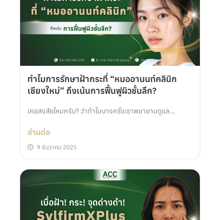
ทำไมการรักษาฝ้ากระที่ “หมออานนท์คลินิก
เชียงใหม่” ถึงเน้นการฟื้นฟูผิวชั้นลึก?
เคยสงสัยไหมครับ? ว่าทำไมบางครั้งเราพยายามดูแล...
อ่านต่อ
9 ธันวาคม 2025