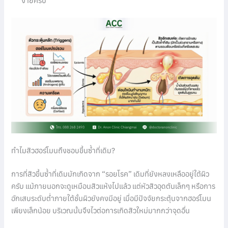
ง่ายครับ
ทำไมสิวฮอร์โมนถึงชอบขึ้นซ้ำที่เดิม?
การที่สิวขึ้นซ้ำที่เดิมมักเกิดจาก “รอยโรค” เดิมที่ยังหลงเหลืออยู่ใต้ผิว
ครับ แม้ภายนอกจะดูเหมือนสิวแห้งไปแล้ว แต่หัวสิวอุดตันเล็กๆ หรือการ
อักเสบระดับต่ำภายใต้ชั้นผิวยังคงมีอยู่ เมื่อมีปัจจัยกระตุ้นจากฮอร์โมน
เพียงเล็กน้อย บริเวณนั้นจึงไวต่อการเกิดสิวใหม่มากกว่าจุดอื่น