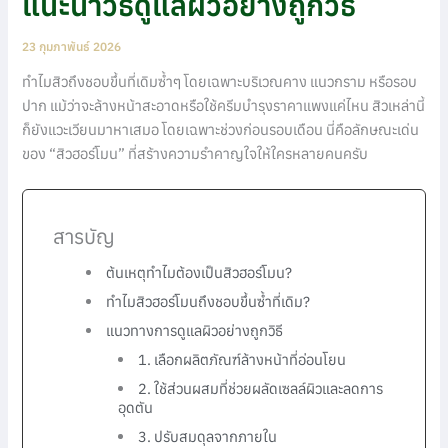
แนะนำวิธีดูแลผิวอย่างถูกวิธี
23 กุมภาพันธ์ 2026
ทำไมสิวถึงชอบขึ้นที่เดิมซ้ำๆ โดยเฉพาะบริเวณคาง แนวกราม หรือรอบ
ปาก แม้ว่าจะล้างหน้าสะอาดหรือใช้ครีมบำรุงราคาแพงแค่ไหน สิวเหล่านี้
ก็ยังแวะเวียนมาหาเสมอ โดยเฉพาะช่วงก่อนรอบเดือน นี่คือลักษณะเด่น
ของ “สิวฮอร์โมน” ที่สร้างความรำคาญใจให้ใครหลายคนครับ
สารบัญ
ต้นเหตุทำไมต้องเป็นสิวฮอร์โมน?
ทำไมสิวฮอร์โมนถึงชอบขึ้นซ้ำที่เดิม?
แนวทางการดูแลผิวอย่างถูกวิธี
1. เลือกผลิตภัณฑ์ล้างหน้าที่อ่อนโยน
2. ใช้ส่วนผสมที่ช่วยผลัดเซลล์ผิวและลดการ
อุดตัน
3. ปรับสมดุลจากภายใน