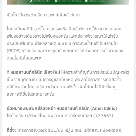
เมื่อไหร่ที่ควรเข้าปรึกษาแพทย์เพื่อเข้ารักษา
ในกรณีเคสที่สิวฮอร์โมนรุนแรงหรือเป็นเรื้อรัง การใช้ยาทาภายนอก
เพียงอย่างเดียวอาจไม่เพียงพอครับ แพทย์อาจพิจารณาให้เข้ารับ
ประเมินเพิ่มเติมเพื่อหาสาเหตุแฝง เช่น ภาวะถุงน้ำในรังไข่หลายใบ
(PCOS) หรือปรับแผนการดูแลด้วยหัตถการที่ช่วยลดการทำงานของ
ต่อมไขมันโดยเฉพาะ
ที่
หมออานนท์คลินิก เชียงใหม่
ให้ความสำคัญกับการประเมินปัญหาผิว
เป็นรายบุคคล เราเน้นการดูแลที่ต้นเหตุเพื่อ ลดโอกาสการเกิดสิวซ้ำ
คลินิกพร้อมให้คำปรึกษาด้วยความจริงใจ เพื่อให้คนไข้มีผิวที่แลดู
สุขภาพดีขึ้นในระยะยาวครับ
นัดหมายพบแพทย์ล่วงหน้า หมออานนท์ คลินิก (Anon Clinic)
ให้คำปรึกษา/รักษาโดย นพ.อานนท์ จารึกพาณิชย์ (ว.37662)
ที่ตั้ง:
โครงการ K-park 111/60 หมู่ 2 ถนน มหิดล ต. หนองหอย อ.