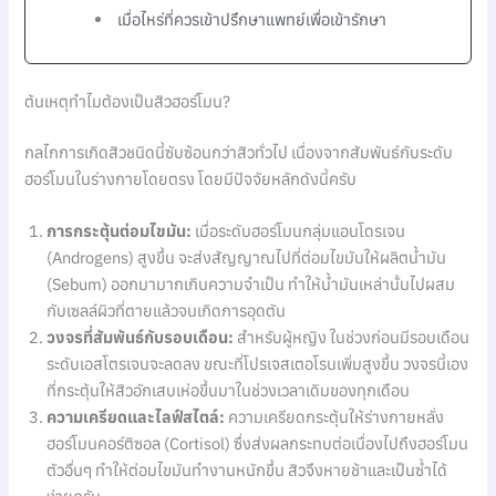
เมื่อไหร่ที่ควรเข้าปรึกษาแพทย์เพื่อเข้ารักษา
ต้นเหตุทำไมต้องเป็นสิวฮอร์โมน?
กลไกการเกิดสิวชนิดนี้ซับซ้อนกว่าสิวทั่วไป เนื่องจากสัมพันธ์กับระดับ
ฮอร์โมนในร่างกายโดยตรง โดยมีปัจจัยหลักดังนี้ครับ
การกระตุ้นต่อมไขมัน:
เมื่อระดับฮอร์โมนกลุ่มแอนโดรเจน
(Androgens) สูงขึ้น จะส่งสัญญาณไปที่ต่อมไขมันให้ผลิตน้ำมัน
(Sebum) ออกมามากเกินความจำเป็น ทำให้น้ำมันเหล่านั้นไปผสม
กับเซลล์ผิวที่ตายแล้วจนเกิดการอุดตัน
วงจรที่สัมพันธ์กับรอบเดือน:
สำหรับผู้หญิง ในช่วงก่อนมีรอบเดือน
ระดับเอสโตรเจนจะลดลง ขณะที่โปรเจสเตอโรนเพิ่มสูงขึ้น วงจรนี้เอง
ที่กระตุ้นให้สิวอักเสบเห่อขึ้นมาในช่วงเวลาเดิมของทุกเดือน
ความเครียดและไลฟ์สไตล์:
ความเครียดกระตุ้นให้ร่างกายหลั่ง
ฮอร์โมนคอร์ติซอล (Cortisol) ซึ่งส่งผลกระทบต่อเนื่องไปถึงฮอร์โมน
ตัวอื่นๆ ทำให้ต่อมไขมันทำงานหนักขึ้น สิวจึงหายช้าและเป็นซ้ำได้